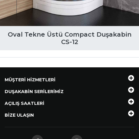
Oval Tekne Üstü Compact Duşakabin
CS-12
MÜŞTERI HIZMETLERI
DUŞAKABIN SERILERIMIZ
AÇILIŞ SAATLERI
BIZE ULAŞIN